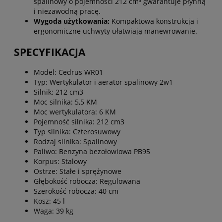
spalinowy o pojemności 212 cm³ gwarantuje płynną
i niezawodną pracę.
Wygoda użytkowania:
Kompaktowa konstrukcja i
ergonomiczne uchwyty ułatwiają manewrowanie.
SPECYFIKACJA
Model: Cedrus WR01
Typ: Wertykulator i aerator spalinowy 2w1
Silnik: 212 cm3
Moc silnika: 5,5 KM
Moc wertykulatora: 6 KM
Pojemność silnika: 212 cm3
Typ silnika: Czterosuwowy
Rodzaj silnika: Spalinowy
Paliwo: Benzyna bezołowiowa PB95
Korpus: Stalowy
Ostrze: Stałe i sprężynowe
Głębokość robocza: Regulowana
Szerokość robocza: 40 cm
Kosz: 45 l
Waga: 39 kg