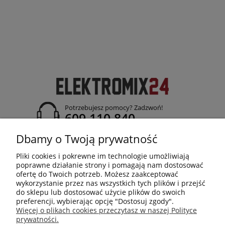
Potrzebujesz pomocy? Zadzwoń!
609 110 840
adres:
Dbamy o Twoją prywatność
ul. Jasielska 26; 38-120 Czudec
Pliki cookies i pokrewne im technologie umożliwiają
poprawne działanie strony i pomagają nam dostosować
ofertę do Twoich potrzeb. Możesz zaakceptować
wykorzystanie przez nas wszystkich tych plików i przejść
do sklepu lub dostosować użycie plików do swoich
ELEKTROMIX24
preferencji, wybierając opcję "Dostosuj zgody".
Więcej o plikach cookies przeczytasz w naszej Polityce
prywatności.