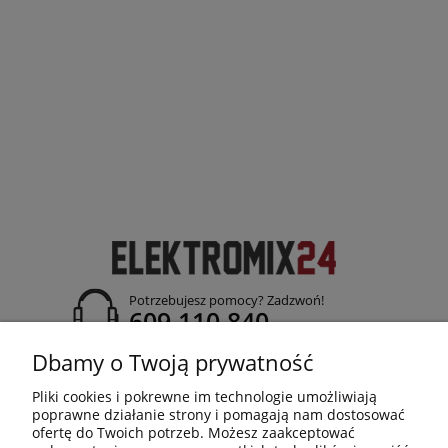
Potrzebujesz pomocy? Zadzwoń!
609 110 840
adres:
Dbamy o Twoją prywatność
ul. Jasielska 26; 38-120 Czudec
Pliki cookies i pokrewne im technologie umożliwiają
poprawne działanie strony i pomagają nam dostosować
ofertę do Twoich potrzeb. Możesz zaakceptować