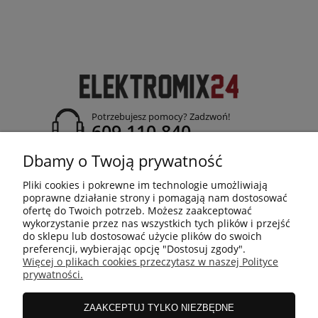
Potrzebujesz pomocy? Zadzwoń!
609 110 840
adres:
Dbamy o Twoją prywatność
ul. Jasielska 26; 38-120 Czudec
Pliki cookies i pokrewne im technologie umożliwiają
poprawne działanie strony i pomagają nam dostosować
ofertę do Twoich potrzeb. Możesz zaakceptować
wykorzystanie przez nas wszystkich tych plików i przejść
do sklepu lub dostosować użycie plików do swoich
ELEKTROMIX24
preferencji, wybierając opcję "Dostosuj zgody".
Więcej o plikach cookies przeczytasz w naszej Polityce
prywatności.
MOJE KONTO
ZAAKCEPTUJ TYLKO NIEZBĘDNE