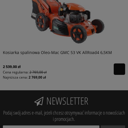
Kosiarka spalinowa Oleo-Mac GMC 53 VK AllRoad4 6,5KM
2 539,00 zł
Cena regularna:
2 769,00 zł
Najniższa cena:
2 769,00 zł
NEWSLETTER
Podaj swój adres e-mail, jeżeli chcesz otrzymywać informacje o nowościach
i promocjach.