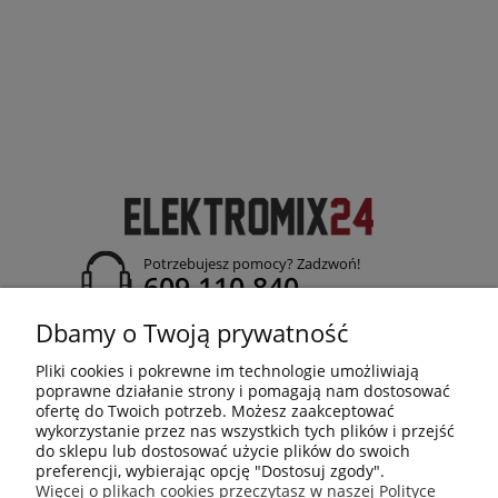
Potrzebujesz pomocy? Zadzwoń!
609 110 840
adres:
Dbamy o Twoją prywatność
ul. Jasielska 26; 38-120 Czudec
Pliki cookies i pokrewne im technologie umożliwiają
poprawne działanie strony i pomagają nam dostosować
ofertę do Twoich potrzeb. Możesz zaakceptować
wykorzystanie przez nas wszystkich tych plików i przejść
do sklepu lub dostosować użycie plików do swoich
ELEKTROMIX24
preferencji, wybierając opcję "Dostosuj zgody".
Więcej o plikach cookies przeczytasz w naszej Polityce