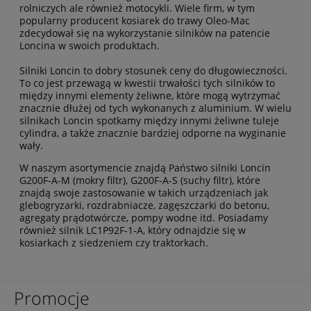
rolniczych ale również motocykli. Wiele firm, w tym
popularny producent kosiarek do trawy Oleo-Mac
zdecydował się na wykorzystanie silników na patencie
Loncina w swoich produktach.
Silniki Loncin to dobry stosunek ceny do długowieczności.
To co jest przewagą w kwestii trwałości tych silników to
między innymi elementy żeliwne, które mogą wytrzymać
znacznie dłużej od tych wykonanych z aluminium. W wielu
silnikach Loncin spotkamy między innymi żeliwne tuleje
cylindra, a także znacznie bardziej odporne na wyginanie
wały.
W naszym asortymencie znajdą Państwo silniki Loncin
G200F-A-M (mokry filtr), G200F-A-S (suchy filtr), które
znajdą swoje zastosowanie w takich urządzeniach jak
glebogryzarki, rozdrabniacze, zagęszczarki do betonu,
agregaty prądotwórcze, pompy wodne itd. Posiadamy
również silnik LC1P92F-1-A, który odnajdzie się w
kosiarkach z siedzeniem czy traktorkach.
Promocje