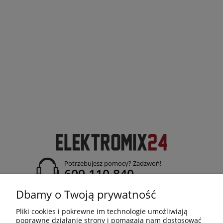
Potrzebujesz pomocy? Zadzwoń!
609 110 840
adres:
Dbamy o Twoją prywatność
ul. Jasielska 26; 38-120 Czudec
Pliki cookies i pokrewne im technologie umożliwiają
poprawne działanie strony i pomagają nam dostosować