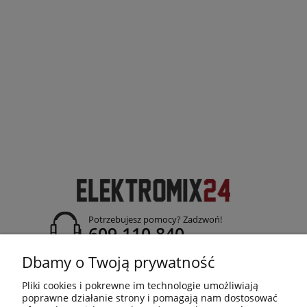
Potrzebujesz pomocy? Zadzwoń!
609 110 840
adres:
Dbamy o Twoją prywatność
ul. Jasielska 26; 38-120 Czudec
Pliki cookies i pokrewne im technologie umożliwiają
poprawne działanie strony i pomagają nam dostosować