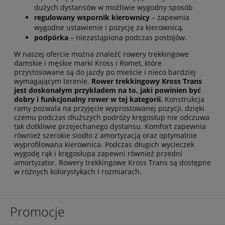
dużych dystansów w możliwie wygodny sposób
regulowany wspornik kierownicy
– zapewnia
wygodne ustawienie i pozycję za kierownicą,
podpórka
– niezastąpiona podczas postojów.
W naszej ofercie można znaleźć rowery trekkingowe
damskie i męskie marki Kross i Romet, które
przystosowane są do jazdy po mieście i nieco bardziej
wymagającym terenie.
Rower trekkingowy Kross Trans
jest doskonałym przykładem na to, jaki powinien być
dobry i funkcjonalny rower w tej kategorii.
Konstrukcja
ramy pozwala na przyjęcie wyprostowanej pozycji, dzięki
czemu podczas dłuższych podróży kręgosłup nie odczuwa
tak dotkliwie przejechanego dystansu. Komfort zapewnia
również szerokie siodło z amortyzacją oraz optymalnie
wyprofilowana kierownica. Podczas długich wycieczek
wygodę rąk i kręgosłupa zapewni również przedni
amortyzator. Rowery trekkingowe Kross Trans są dostępne
w różnych kolorystykach i rozmiarach.
Promocje