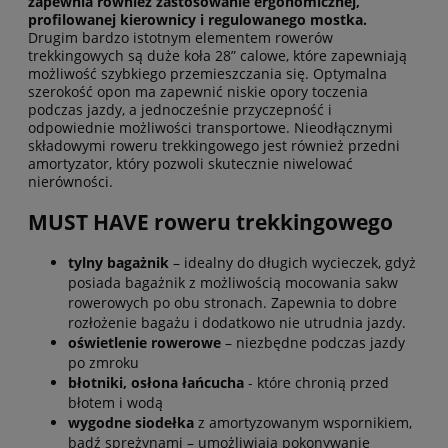
zapewnia również zastosowanie ergonomicznej,
profilowanej kierownicy i regulowanego mostka.
Drugim bardzo istotnym elementem rowerów
trekkingowych są duże koła 28” calowe, które zapewniają
możliwość szybkiego przemieszczania się. Optymalna
szerokość opon ma zapewnić niskie opory toczenia
podczas jazdy, a jednocześnie przyczepność i
odpowiednie możliwości transportowe. Nieodłącznymi
składowymi roweru trekkingowego jest również przedni
amortyzator, który pozwoli skutecznie niwelować
nierówności.
MUST HAVE roweru trekkingowego
tylny bagażnik
– idealny do długich wycieczek, gdyż
posiada bagażnik z możliwością mocowania sakw
rowerowych po obu stronach. Zapewnia to dobre
rozłożenie bagażu i dodatkowo nie utrudnia jazdy.
oświetlenie rowerowe
– niezbędne podczas jazdy
po zmroku
błotniki, osłona łańcucha
- które chronią przed
błotem i wodą
wygodne siodełka
z amortyzowanym wspornikiem,
bądź sprężynami – umożliwiają pokonywanie