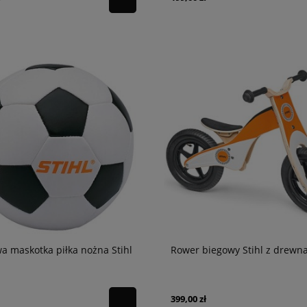
a maskotka piłka nożna Stihl
Rower biegowy Stihl z drewn
399,00 zł