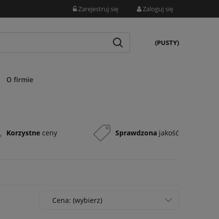
Zarejestruj się
Zaloguj się
(PUSTY)
O firmie
Korzystne
ceny
Sprawdzona
jakość
Cena: (wybierz)