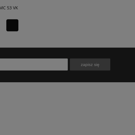
GMC 53 VK
zapisz się