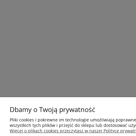
E
Dbamy o Twoją prywatność
Potrzebujesz pomocy? Zadzwoń!
Pliki cookies i pokrewne im technologie umożliwiają poprawn
O
609 110 840
wszystkich tych plików i przejść do sklepu lub dostosować uży
R
Więcej o plikach cookies przeczytasz w naszej Polityce prywatn