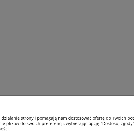
LEKTROMIX24
MOJE KONTO
PŁAT
e działanie strony i pomagają nam dostosować ofertę do Twoich p
 firmie
Twoje zamówienia
Czas i
cie plików do swoich preferencji, wybierając opcję "Dostosuj zgody"
egulamin
Ustawienia konta
Formy 
ości.