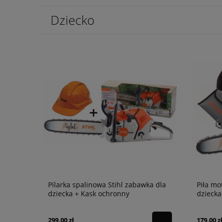
Dziecko
Pilarka spalinowa Stihl zabawka dla
Piła mo
dziecka + Kask ochronny
dziecka
299,00 zł
179,00 z