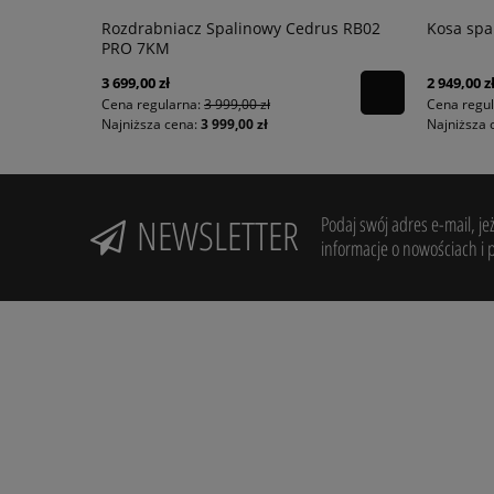
Rozdrabniacz Spalinowy Cedrus RB02
Kosa spa
PRO 7KM
3 699,00 zł
2 949,00 z
Cena regularna:
3 999,00 zł
Cena regu
Najniższa cena:
3 999,00 zł
Najniższa 
NEWSLETTER
Podaj swój adres e-mail, je
informacje o nowościach i 