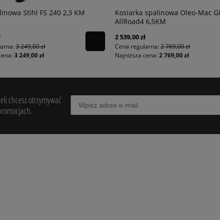
linowa Stihl FS 240 2,3 KM
Kosiarka spalinowa Oleo-Mac 
AllRoad4 6,5KM
ł
2 539,00 zł
larna:
3 249,00 zł
Cena regularna:
2 769,00 zł
cena:
3 249,00 zł
Najniższa cena:
2 769,00 zł
żeli chcesz otrzymywać
promocjach.