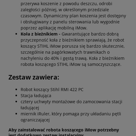
przerywa koszenie z powodu deszczu, odrobi
zaległości później, w określonym przedziale
czasowym. Dynamiczny plan koszenia jest dostępny
i obsługiwany z panelu sterowania lub wygodnie
poprzez aplikację mobilną iMow.
Koła z bieżnikiem -
Gwarantujące bardzo dobrą
przyczepność koła z bieżnikiem sprawiają, że robot
koszący STIHL iMow porusza się bardzo skutecznie,
szczególnie na pagórkowatych trawnikach o
nachyleniu do 40% i gęstą trawą. Koła z bieżnikiem
robota koszącego STIHL iMow są samoczyszczące.
Zestaw zawiera:
Robot koszący Stihl RMI 422 PC
Stacja ładująca
cztery uchwyty montażowe do zamocowania stacji
ładującej
miernik iRuler, który pomaga przy układaniu pętli
ograniczającej
Aby zainstalować robota koszącego iMow potrzebny
jest dodatkowo zestaw instalacyjny.