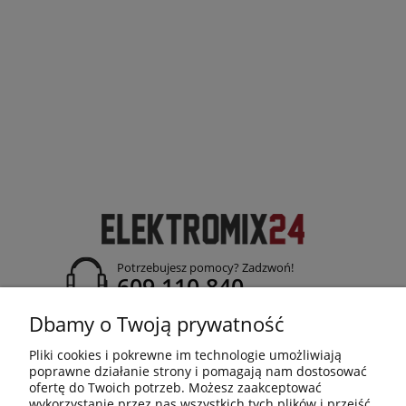
Potrzebujesz pomocy? Zadzwoń!
609 110 840
adres:
Dbamy o Twoją prywatność
ul. Jasielska 26; 38-120 Czudec
Pliki cookies i pokrewne im technologie umożliwiają
poprawne działanie strony i pomagają nam dostosować
ofertę do Twoich potrzeb. Możesz zaakceptować
wykorzystanie przez nas wszystkich tych plików i przejść