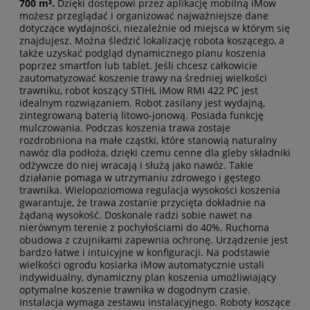
700 m².
Dzięki dostępowi przez aplikację mobilną iMow
możesz przeglądać i organizować najważniejsze dane
dotyczące wydajności, niezależnie od miejsca w którym się
znajdujesz. Można śledzić lokalizację robota koszącego, a
także uzyskać podgląd dynamicznego planu koszenia
poprzez smartfon lub tablet. Jeśli chcesz całkowicie
zautomatyzować koszenie trawy na średniej wielkości
trawniku, robot koszący STIHL iMow RMI 422 PC jest
idealnym rozwiązaniem. Robot zasilany jest wydajną,
zintegrowaną baterią litowo-jonową. Posiada funkcję
mulczowania. Podczas koszenia trawa zostaje
rozdrobniona na małe cząstki, które stanowią naturalny
nawóz dla podłoża, dzięki czemu cenne dla gleby składniki
odżywcze do niej wracają i służą jako nawóz. Takie
działanie pomaga w utrzymaniu zdrowego i gęstego
trawnika. Wielopoziomowa regulacja wysokości koszenia
gwarantuje, że trawa zostanie przycięta dokładnie na
żądaną wysokość. Doskonale radzi sobie nawet na
nierównym terenie z pochyłościami do 40%. Ruchoma
obudowa z czujnikami zapewnia ochronę. Urządzenie jest
bardzo łatwe i intuicyjne w konfiguracji. Na podstawie
wielkości ogrodu kosiarka iMow automatycznie ustali
indywidualny, dynamiczny plan koszenia umożliwiający
optymalne koszenie trawnika w dogodnym czasie.
Instalacja wymaga zestawu instalacyjnego. Roboty koszące