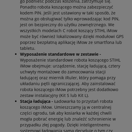
go podnieść podczas koszenia, zatrzymuje się.
Ponadto robota koszącego można zabezpieczyć
kodem PIN. Jeśli jest ustawiony w taki sposób, że
można go obsługiwać tylko wprowadzając kod PIN,
jest on bezpieczny do użytku zewnętrznego. We
wszystkich modelach C robot koszący STIHL iMow
może być również lokalizowany dzięki modułowi GPS
poprzez bezpłatną aplikację iMow ze smartfona lub
tabletu.
Wyposażenie standardowe w zestawie -
Wyposażenie standardowe robota koszącego STIHL
iMow obejmuje: urządzenie, stację ładującą, cztery
uchwyty montażowe do zamocowania stacji
ładującej oraz miernik iRuler, który pomaga przy
układaniu pętli ograniczającej. Aby zainstalować
robota koszącego iMow potrzebny jest dodatkowo
zestaw instalacyjny (Kit S lub Kit L).
Stacja ładująca -
Ładowarka to przystań robota
koszącego iMow. Umieszczamy ją w centralnej
części ogrodu, tak aby kosiarka w każdej chwili
mogła pobrać energię lub znaleźć schronienie w
przypadku złej pogody. Dzięki inteligentnemu
systemowi ładowania sama decyduje o tym czy