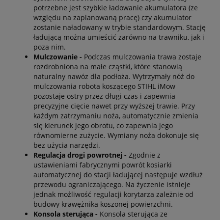
potrzebne jest szybkie ładowanie akumulatora (ze
względu na zaplanowaną pracę) czy akumulator
zostanie naładowany w trybie standardowym. Stację
ładującą można umieścić zarówno na trawniku, jak i
poza nim.
Mulczowanie -
Podczas mulczowania trawa zostaje
rozdrobniona na małe cząstki, które stanowią
naturalny nawóz dla podłoża. Wytrzymały nóż do
mulczowania robota koszącego STIHL iMow
pozostaje ostry przez długi czas i zapewnia
precyzyjne cięcie nawet przy wyższej trawie. Przy
każdym zatrzymaniu noża, automatycznie zmienia
się kierunek jego obrotu, co zapewnia jego
równomierne zużycie. Wymiany noża dokonuje się
bez użycia narzędzi.
Regulacja drogi powrotnej -
Zgodnie z
ustawieniami fabrycznymi powrót kosiarki
automatycznej do stacji ładującej następuje wzdłuż
przewodu ograniczającego. Na życzenie istnieje
jednak możliwość regulacji korytarza zależnie od
budowy krawężnika koszonej powierzchni.
Konsola sterująca -
Konsola sterująca ze