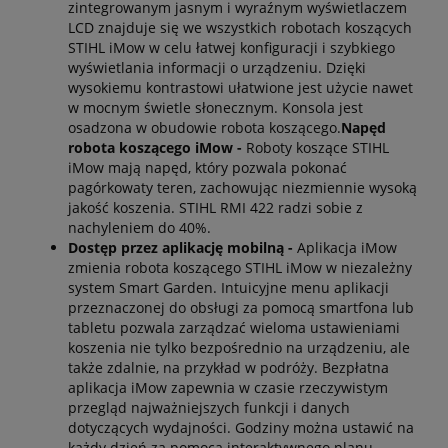
zintegrowanym jasnym i wyraźnym wyświetlaczem
LCD znajduje się we wszystkich robotach koszących
STIHL iMow w celu łatwej konfiguracji i szybkiego
wyświetlania informacji o urządzeniu. Dzięki
wysokiemu kontrastowi ułatwione jest użycie nawet
w mocnym świetle słonecznym. Konsola jest
osadzona w obudowie robota koszącego.
Napęd
robota koszącego iMow -
Roboty koszące STIHL
iMow mają napęd, który pozwala pokonać
pagórkowaty teren, zachowując niezmiennie wysoką
jakość koszenia. STIHL RMI 422 radzi sobie z
nachyleniem do 40%.
Dostęp przez aplikację mobilną -
Aplikacja iMow
zmienia robota koszącego STIHL iMow w niezależny
system Smart Garden. Intuicyjne menu aplikacji
przeznaczonej do obsługi za pomocą smartfona lub
tabletu pozwala zarządzać wieloma ustawieniami
koszenia nie tylko bezpośrednio na urządzeniu, ale
także zdalnie, na przykład w podróży. Bezpłatna
aplikacja iMow zapewnia w czasie rzeczywistym
przegląd najważniejszych funkcji i danych
dotyczących wydajności. Godziny można ustawić na
każdy dzień za pomocą interaktywnego planu