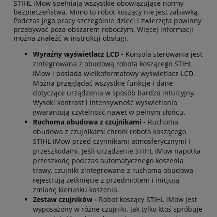
STIHL iMow spełniają wszystkie obowiązujące normy
bezpieczeństwa. Mimo to robot koszący nie jest zabawką.
Podczas jego pracy szczególnie dzieci i zwierzęta powinny
przebywać poza obszarem roboczym. Więcej informacji
można znaleźć w instrukcji obsługi.
Wyraźny wyświetlacz LCD -
Konsola sterowania jest
zintegrowana z obudową robota koszącego STIHL
iMow i posiada wielkoformatowy wyświetlacz LCD.
Można przeglądać wszystkie funkcje i dane
dotyczące urządzenia w sposób bardzo intuicyjny.
Wysoki kontrast i intensywność wyświetlania
gwarantują czytelność nawet w pełnym słońcu.
Ruchoma obudowa z czujnikami -
Ruchoma
obudowa z czujnikami chroni robota koszącego
STIHL iMow przed czynnikami atmosferycznymi i
przeszkodami. Jeśli urządzenie STIHL iMow napotka
przeszkodę podczas automatycznego koszenia
trawy, czujniki zintegrowane z ruchomą obudową
rejestrują zetknięcie z przedmiotem i inicjują
zmianę kierunku koszenia.
Zestaw czujników -
Robot koszący STIHL iMow jest
wyposażony w różne czujniki. Jak tylko ktoś spróbuje