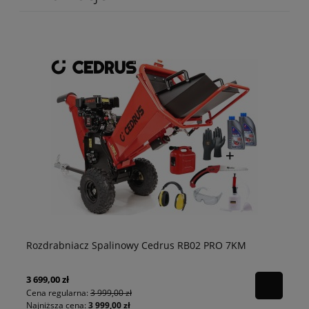
Rozdrabniacz Spalinowy Cedrus RB02 PRO 7KM
Ko
3 699,00 zł
2 9
Cena regularna:
3 999,00 zł
Ce
Najniższa cena:
3 999,00 zł
Naj