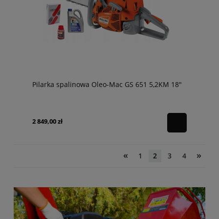
Pilarka spalinowa Oleo-Mac GS 651 5,2KM 18"
2 849,00 zł
«
»
1
2
3
4