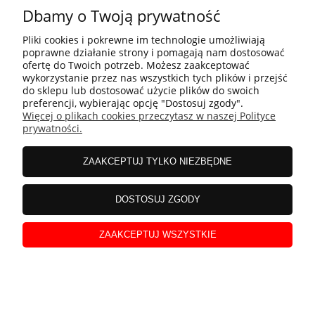
sobą niesie.
Dbamy o Twoją prywatność
Pliki cookies i pokrewne im technologie umożliwiają
czytaj całość »
poprawne działanie strony i pomagają nam dostosować
ofertę do Twoich potrzeb. Możesz zaakceptować
wykorzystanie przez nas wszystkich tych plików i przejść
do sklepu lub dostosować użycie plików do swoich
preferencji, wybierając opcję "Dostosuj zgody".
Więcej o plikach cookies przeczytasz w naszej Polityce
prywatności.
ZAAKCEPTUJ TYLKO NIEZBĘDNE
DOSTOSUJ ZGODY
ZAAKCEPTUJ WSZYSTKIE
Nowa seria pilarek Stihl MS 162, MS 172, MS 182, MS
212