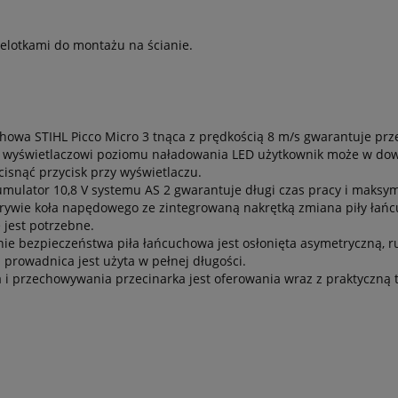
lotkami do montażu na ścianie.
howa STIHL Picco Micro 3 tnąca z prędkością 8 m/s gwarantuje prze
 wyświetlaczowi poziomu naładowania LED użytkownik może w do
isnąć przycisk przy wyświetlaczu.
kumulator 10,8 V systemu AS 2 gwarantuje długi czas pracy i maksy
krywie koła napędowego ze zintegrowaną nakrętką zmiana piły łańc
 jest potrzebne.
ie bezpieczeństwa piła łańcuchowa jest osłonięta asymetryczną, r
prowadnica jest użyta w pełnej długości.
i przechowywania przecinarka jest oferowania wraz z praktyczną 