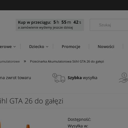
5
55
41
Kup w przeciągu:
a zamówienie wyślemy jeszcze dzisiaj
werowe
Dziecko
Promocje
Nowości
»
akumulatorowe
Przecinarka Akumulatorowa Stihl GTA 26 do gałęzi
na zwrot towaru
Szybka
wysyłka
hl GTA 26 do gałęzi
Dostępność:
Wysyłka w: