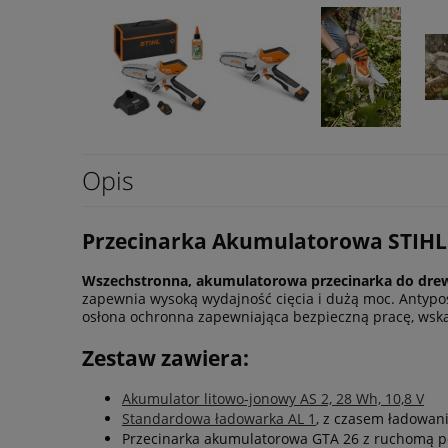
Opis
Przecinarka Akumulatorowa STIHL
Wszechstronna, akumulatorowa przecinarka do dre
zapewnia wysoką wydajność cięcia i dużą moc. Antypo
osłona ochronna zapewniająca bezpieczną pracę, wsk
Zestaw zawiera:
Akumulator litowo-jonowy AS 2, 28 Wh, 10,8 V
Standardowa ładowarka AL 1
, z czasem ładowan
Przecinarka akumulatorowa GTA 26 z ruchomą 