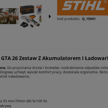
Kod produktu:
Q_15041
 GTA 26 Zestaw Z Akumulatorem I Ładowar
wna.
Do przycinania drzew i krzewów, rozdrabniania odpadów zielon
ślizgowy uchwyt, wysoki komfort pracy, doskonała ergonomia. Bez
aźnik naładowania.
ia 55 min/70min (80 %/100 %)
pokrywą