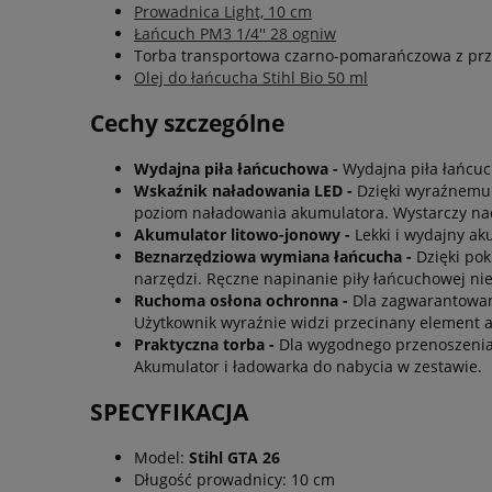
Prowadnica Light, 10 cm
Łańcuch PM3 1/4'' 28 ogniw
Torba transportowa czarno-pomarańczowa z prze
Olej do łańcucha Stihl Bio 50 ml
Cechy szczególne
Wydajna piła łańcuchowa -
Wydajna piła łańcuc
Wskaźnik naładowania LED -
Dzięki wyraźnemu
poziom naładowania akumulatora. Wystarczy nac
Akumulator litowo-jonowy -
Lekki i wydajny a
Beznarzędziowa wymiana łańcucha -
Dzięki po
narzędzi. Ręczne napinanie piły łańcuchowej nie
Ruchoma osłona ochronna -
Dla zagwarantowan
Użytkownik wyraźnie widzi przecinany element a 
Praktyczna torba -
Dla wygodnego przenoszenia 
Akumulator i ładowarka do nabycia w zestawie.
SPECYFIKACJA
Model:
Stihl GTA 26
Długość prowadnicy: 10 cm