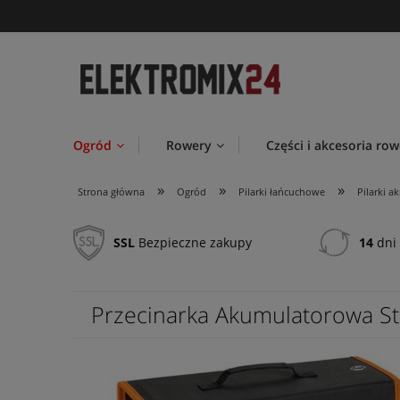
Ogród
Rowery
Części i akcesoria ro
»
»
»
Strona główna
Ogród
Pilarki łańcuchowe
Pilarki 
SSL
Bezpieczne zakupy
14
dni 
Przecinarka Akumulatorowa Sti