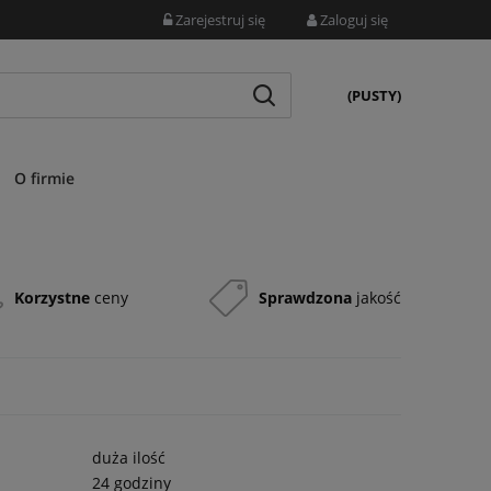
Zarejestruj się
Zaloguj się
(PUSTY)
O firmie
Korzystne
ceny
Sprawdzona
jakość
duża ilość
24 godziny