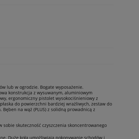
ów lub w ogrodzie. Bogate wyposażenie.
ktowa konstrukcja z wysuwanym, aluminiowym
y, ergonomiczny pistolet wysokociśnieniowy z
płaska do powierzchni bardziej wrażliwych, zestaw do
. Bęben na wąż (PLUS) z solidną prowadnicą z
w sobie skuteczność czyszczenia skoncentrowanego
ne. Duże koła umożliwiają pokonywanie schodów i