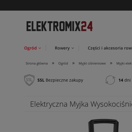
Ogród
Rowery
Części i akcesoria ro
»
»
»
Strona główna
Ogród
Myjki ciśnieniowe
Myjki elek
SSL
Bezpieczne zakupy
14
dni 
Elektryczna Myjka Wysokociśn