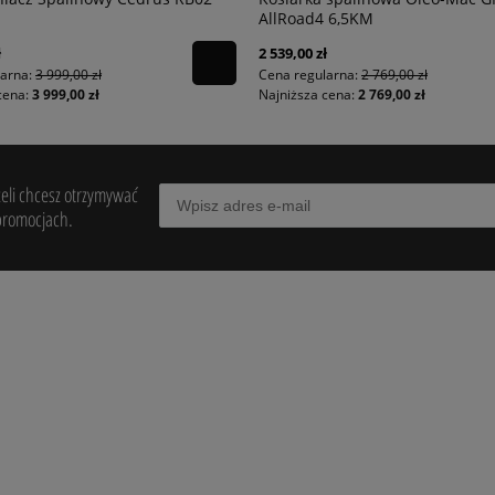
M
AllRoad4 6,5KM
ł
2 539,00 zł
larna:
3 999,00 zł
Cena regularna:
2 769,00 zł
cena:
3 999,00 zł
Najniższa cena:
2 769,00 zł
żeli chcesz otrzymywać
promocjach.