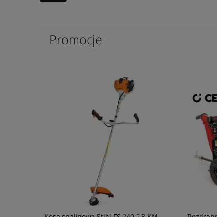
Promocje
Kosa spalinowa Stihl FS 240 2,3 KM
Rozdrabn