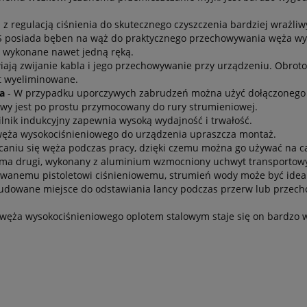
 z regulacją ciśnienia do skutecznego czyszczenia bardziej wrażli
LUS posiada bęben na wąż do praktycznego przechowywania węża wy
ć wykonane nawet jedną ręką.
iają zwijanie kabla i jego przechowywanie przy urządzeniu. Obro
st wyeliminowane.
a
- W przypadku uporczywych zabrudzeń można użyć dołączonego 
kowy jest po prostu przymocowany do rury strumieniowej.
ilnik indukcyjny zapewnia wysoką wydajność i trwałość.
węża wysokociśnieniowego do urządzenia upraszcza montaż.
caniu się węża podczas pracy, dzięki czemu można go używać na ca
 ma drugi, wykonany z aluminium wzmocniony uchwyt transportow
owanemu pistoletowi ciśnieniowemu, strumień wody może być ideal
wbudowane miejsce do odstawiania lancy podczas przerw lub przec
węża wysokociśnieniowego oplotem stalowym staje się on bardzo w