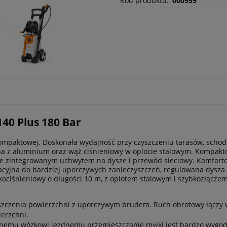
Kod produktu:
000959
40 Plus 180 Bar
ompaktowej. Doskonała wydajność przy czyszczeniu tarasów, schod
ompa z aluminium oraz wąż ciśnieniowy w oplocie stalowym. Kompa
 zintegrowanym uchwytem na dysze i przewód sieciowy. Komfortow
cyjna do bardziej uporczywych zanieczyszczeń, regulowana dysza 
ociśnieniowy o długości 10 m, z oplotem stalowym i szybkozłączem
szczenia powierzchni z uporczywym brudem. Ruch obrotowy łączy 
erzchni.
anemu wózkowi jezdnemu przemieszczanie myjki jest bardzo wygod