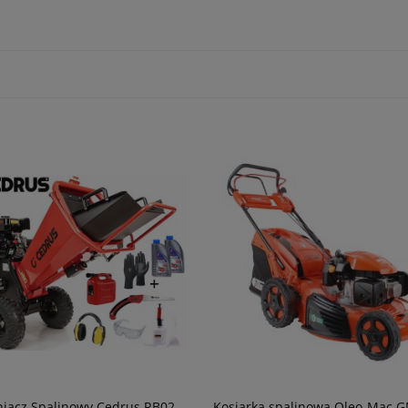
iacz Spalinowy Cedrus RB02
Kosiarka spalinowa Oleo-Mac 