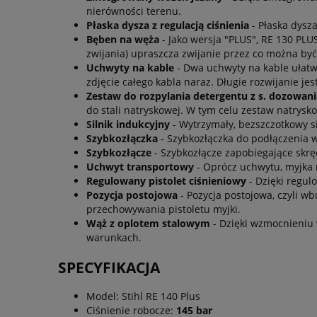
nierówności terenu.
Płaska dysza z regulacją ciśnienia
- Płaska dysza
Bęben na węża
- Jako wersja "PLUS", RE 130 P
zwijania) upraszcza zwijanie przez co można by
Uchwyty na kable
- Dwa uchwyty na kable ułatw
zdjęcie całego kabla naraz. Długie rozwijanie je
Zestaw do rozpylania detergentu z s. dozowani
do stali natryskowej. W tym celu zestaw natrys
Silnik indukcyjny
- Wytrzymały, bezszczotkowy s
Szybkozłączka
- Szybkozłączka do podłączenia 
Szybkozłącze
- Szybkozłącze zapobiegające skrę
Uchwyt transportowy
- Oprócz uchwytu, myjka
Regulowany pistolet ciśnieniowy
- Dzięki regul
Pozycja postojowa
- Pozycja postojowa, czyli 
przechowywania pistoletu myjki.
Wąż z oplotem stalowym
- Dzięki wzmocnieniu 
warunkach.
SPECYFIKACJA
Model: Stihl RE 140 Plus
Ciśnienie robocze:
145 bar