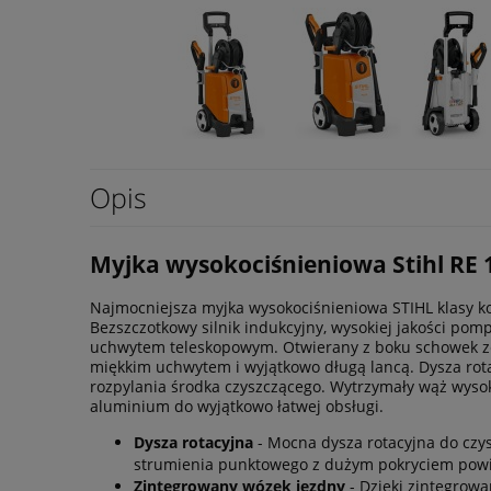
Opis
Myjka wysokociśnieniowa Stihl RE 1
Najmocniejsza myjka wysokociśnieniowa STIHL klasy k
Bezszczotkowy silnik indukcyjny, wysokiej jakości p
uchwytem teleskopowym. Otwierany z boku schowek ze
miękkim uchwytem i wyjątkowo długą lancą. Dysza rota
rozpylania środka czyszczącego. Wytrzymały wąż wysok
aluminium do wyjątkowo łatwej obsługi.
Dysza rotacyjna
- Mocna dysza rotacyjna do czy
strumienia punktowego z dużym pokryciem powi
Zintegrowany wózek jezdny
- Dzięki zintegrow