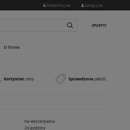
Zarejestruj się
Zaloguj się
(PUSTY)
O firmie
Korzystne
ceny
Sprawdzona
jakość
na wyczerpaniu
24 godziny